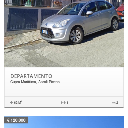
DEPARTAMENTO
Cupra Marittima, Ascoli Piceno
2
62 M
|
1
2
€ 120.000