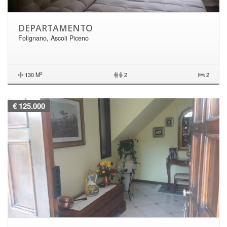
DEPARTAMENTO
Folignano, Ascoli Piceno
2
130 M
|
2
2
€ 125.000