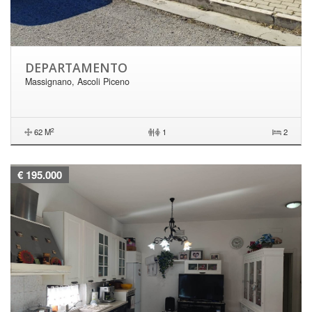
DEPARTAMENTO
Massignano, Ascoli Piceno
2
62 M
|
1
2
€ 195.000