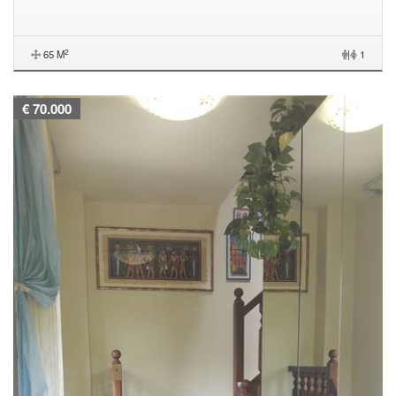
2
65 M
|
1
€ 70.000