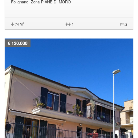
Folignano, Zona PIANE DI MORO
2
74 M
|
1
2
€ 120.000