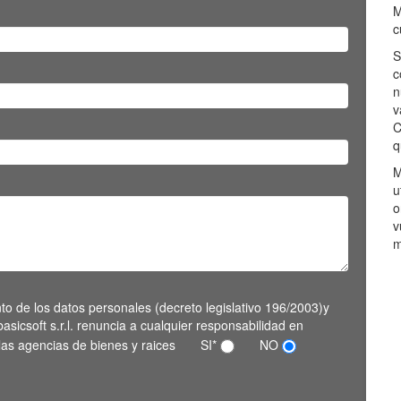
M
c
S
c
n
v
C
q
M
u
o
v
m
nto de los datos personales (decreto legislativo 196/2003)y
asicsoft s.r.l. renuncia a cualquier responsabilidad en
 las agencias de bienes y raices
SI*
NO