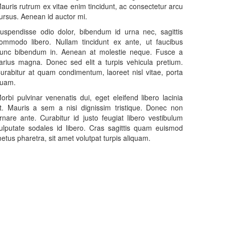
auris rutrum ex vitae enim tincidunt, ac consectetur arcu
ursus. Aenean id auctor mi.
uspendisse odio dolor, bibendum id urna nec, sagittis
ommodo libero. Nullam tincidunt ex ante, ut faucibus
unc bibendum in. Aenean at molestie neque. Fusce a
arius magna. Donec sed elit a turpis vehicula pretium.
urabitur at quam condimentum, laoreet nisl vitae, porta
uam.
orbi pulvinar venenatis dui, eget eleifend libero lacinia
t. Mauris a sem a nisi dignissim tristique. Donec non
rnare ante. Curabitur id justo feugiat libero vestibulum
ulputate sodales id libero. Cras sagittis quam euismod
etus pharetra, sit amet volutpat turpis aliquam.