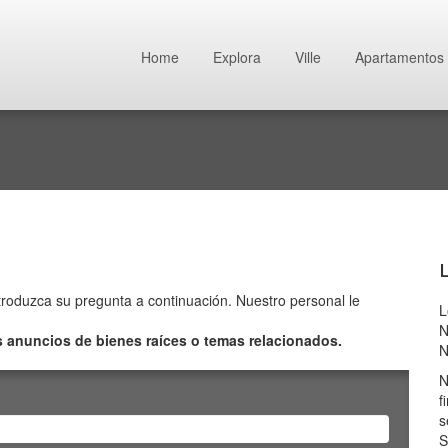
Home
Explora
Ville
Apartamentos
L
troduzca su pregunta a continuación. Nuestro personal le
L
N
s anuncios de bienes raíces o temas relacionados.
N
N
f
s
S