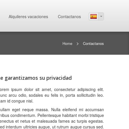
Alquileres vacaciones
Contactanos
>
Home
Contactanos
e garantizamos su privacidad
orem ipsum dolor sit amet, consectetur adipiscing elit.
unc arcu odio, sodales eu felis in, porta sollicitudin leo.
am id congue nisl.
ullam eget neque massa. Nulla eleifend mi accumsan
inibus condimentum. Pellentesque habitant morbi tristique
enectus et netus et malesuada fames ac turpis egestas.
ed interdum ultricies augue, ut rutrum augue cursus sed.