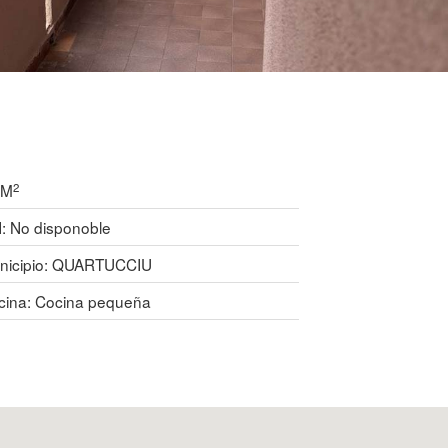
2
 M
I: No disponoble
nicipio:
QUARTUCCIU
cina:
Cocina pequeña