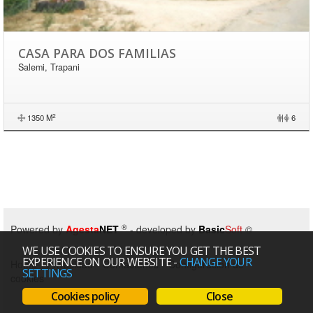
CASA PARA DOS FAMILIAS
Salemi, Trapani
2
1350 M
|
6
®
Powered by
Agesta
NET
- developed by
Basic
Soft
©
WE USE COOKIES TO ENSURE YOU GET THE BEST
EXPERIENCE ON OUR WEBSITE
-
CHANGE YOUR
Home
Privacidad
Contactanos
Configuración de
SETTINGS
cookies
Cookies policy
Close