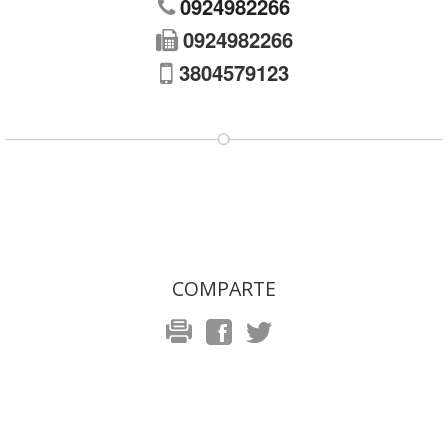
0924982266
0924982266
3804579123
COMPARTE