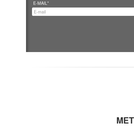
E-MAIL*
MET