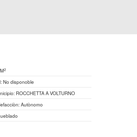
2
 M
I: No disponoble
nicipio:
ROCCHETTA A VOLTURNO
lefacciòn:
Autònomo
ueblado