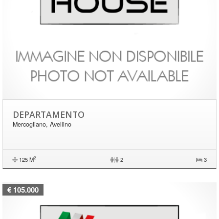
DEPARTAMENTO
Mercogliano, Avellino
2
125 M
|
2
3
€ 105.000