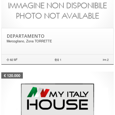
DEPARTAMENTO
Mercogliano, Zona TORRETTE
2
82 M
|
1
2
€ 120.000