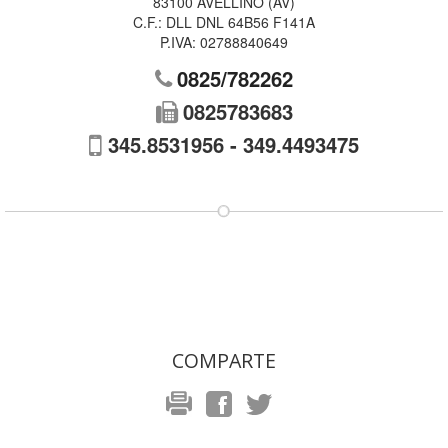
83100
AVELLINO
(
AV
)
C.F.:
DLL DNL 64B56 F141A
P.IVA:
02788840649
0825/782262
0825783683
345.8531956 - 349.4493475
COMPARTE