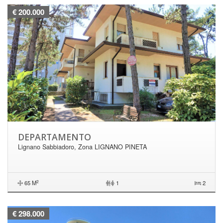
€ 200.000
DEPARTAMENTO
Lignano Sabbiadoro, Zona LIGNANO PINETA
2
65 M
|
1
2
€ 298.000