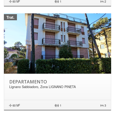
2
60 M
|
1
2
Trat.
DEPARTAMENTO
Lignano Sabbiadoro, Zona LIGNANO PINETA
2
60 M
|
1
3