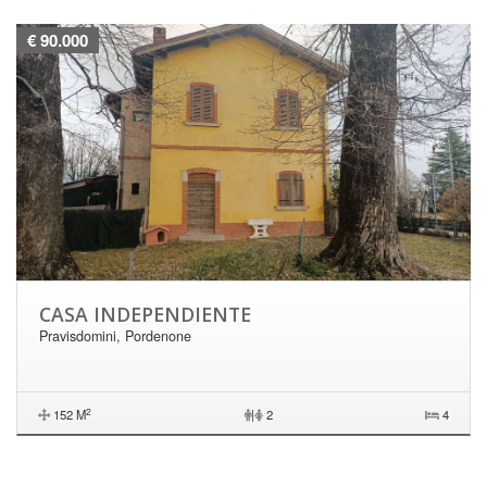
€ 90.000
CASA INDEPENDIENTE
Pravisdomini, Pordenone
2
152 M
|
2
4