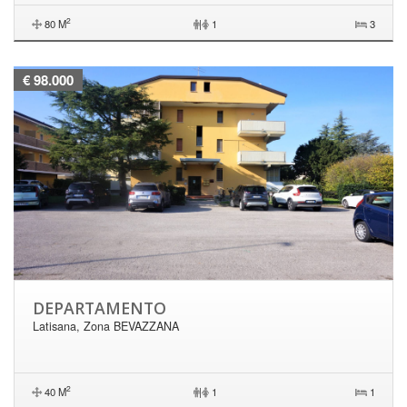
2
80 M
|
1
3
€ 98.000
DEPARTAMENTO
Latisana, Zona BEVAZZANA
2
40 M
|
1
1