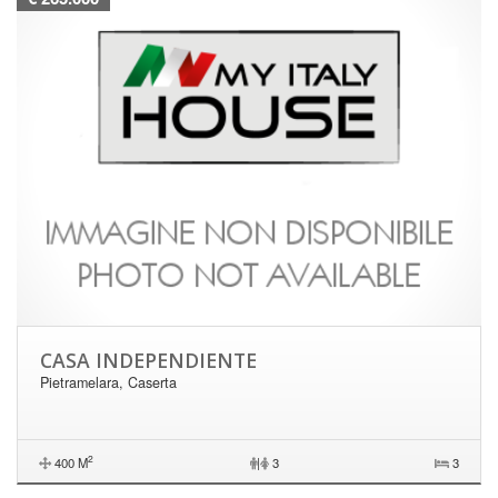
CASA INDEPENDIENTE
Pietramelara, Caserta
2
400 M
|
3
3