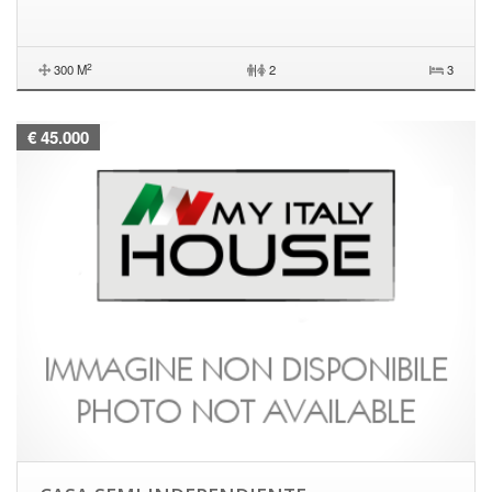
2
300 M
|
2
3
€ 45.000