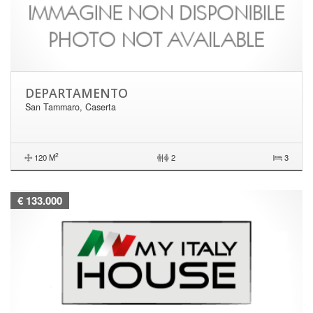
DEPARTAMENTO
San Tammaro, Caserta
2
120 M
|
2
3
€ 133.000