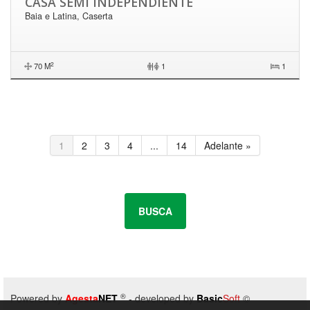
CASA SEMI INDEPENDIENTE
Baia e Latina, Caserta
2
70 M
|
1
1
1
2
3
4
...
14
Adelante »
BUSCA
®
Powered by
Agesta
NET
- developed by
Basic
Soft
©