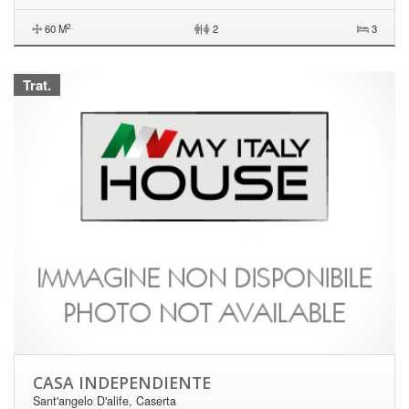
2
60 M
|
2
3
Trat.
CASA INDEPENDIENTE
Sant'angelo D'alife, Caserta